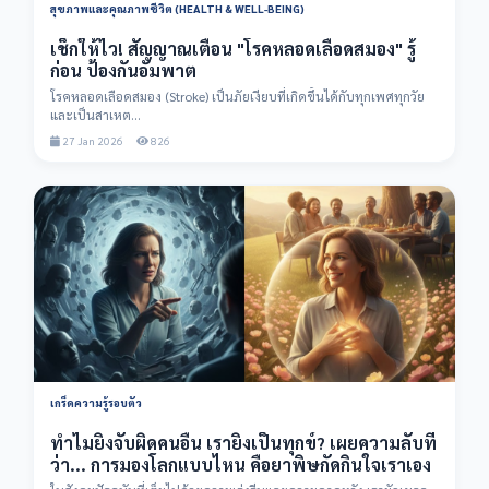
สุขภาพและคุณภาพชีวิต (HEALTH & WELL-BEING)
เช็กให้ไว! สัญญาณเตือน "โรคหลอดเลือดสมอง" รู้
ก่อน ป้องกันอัมพาต
โรคหลอดเลือดสมอง (Stroke) เป็นภัยเงียบที่เกิดขึ้นได้กับทุกเพศทุกวัย
และเป็นสาเหต...
27 Jan 2026
826
เกร็ดความรู้รอบตัว
ทำไมยิ่งจับผิดคนอื่น เรายิ่งเป็นทุกข์? เผยความลับที่
ว่า... การมองโลกแบบไหน คือยาพิษกัดกินใจเราเอง