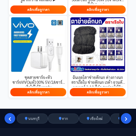
ยี่ห้อ Lumira
คลิกเพื่อดูราคา
คลิกเพื่อดูราคา
ชุดสายชาร์จ+หัว
ฉันเจอโตาข่ายดักนก ด่างกางนก
ชาร์จVIVOแท้100% 5V/2Aชาร์จ
ตราเรือใบ ข่ายดักนก เรด้า อวนดัก
เร็วใช้ได้กับทุกรุ่น
นกเบอร์ 2-10 สีดำ ตาข่ายใช้กัน
อย่างแพร่หลายในการเกษตร รับ
คลิกเพื่อดูราคา
คลิกเพื่อดูราคา
ประกันคุณภาพ
นนทบุรี
ตาก
เชียงใหม่
อ่างทอง