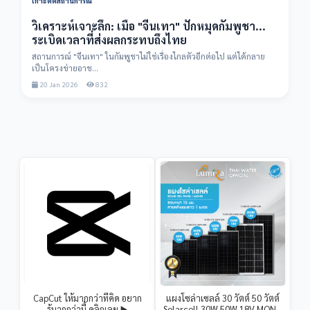
เกาะติดสถานการณ์
วิเคราะห์เจาะลึก: เมื่อ "จีนเทา" ปักหมุดกัมพูชา...
ระเบิดเวลาที่ส่งผลกระทบถึงไทย
สถานการณ์ "จีนเทา" ในกัมพูชาไม่ใช่เรื่องไกลตัวอีกต่อไป แต่ได้กลาย
เป็นโครงข่ายอาช...
20 Jan 2026
832
CapCut ให้มากกว่าที่คิด อยาก
แผงโซล่าเซลล์ 30 วัตต์ 50 วัตต์
รู้มากกว่านี้ คลิกเลย ▶️
Solarcell 30W 50W 18V MONO