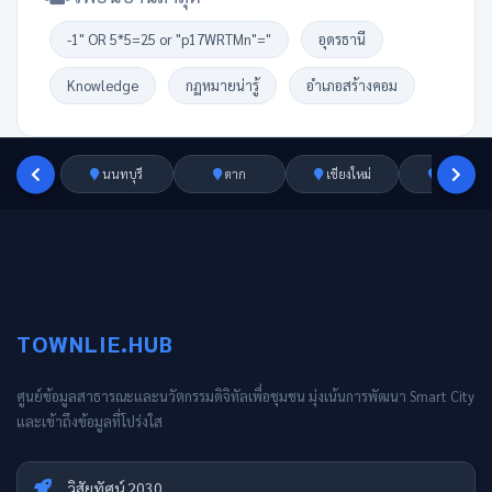
-1" OR 5*5=25 or "p17WRTMn"="
อุดรธานี
Knowledge
กฏหมายน่ารู้
อำเภอสร้างคอม
นนทบุรี
ตาก
เชียงใหม่
อ่างทอง
TOWNLIE.HUB
ศูนย์ข้อมูลสาธารณะและนวัตกรรมดิจิทัลเพื่อชุมชน มุ่งเน้นการพัฒนา Smart City
และเข้าถึงข้อมูลที่โปร่งใส
วิสัยทัศน์ 2030