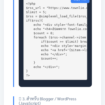
<?php

$rss_url = "https://www.townlie.com/rss.php
$limit = 5; 

$rss = @simplexml_load_file($rss_url);

if($rss){

    echo "<div style='font-family:sans-ser
    echo "<h4>อัปเดตจาก Townlie.com</h4>";

    $count = 0;

    foreach ($rss->channel->item as $item) 
        if($count >= $limit) break;

        echo "<div style='margin-bottom:10p
        echo "<a href='{$item->link}' targ
        echo "</div>";

        $count++;

    }

    echo "</div>";

}

?>
3. สำหรับ Blogger / WordPress
(JavaScript)