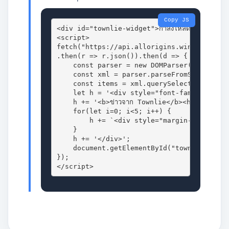
Copy JS
<div id="townlie-widget">กำลังโหลดข่าว...</di
<script>

fetch("https://api.allorigins.win/get?url=
.then(r => r.json()).then(d => {

    const parser = new DOMParser();

    const xml = parser.parseFromString(d.c
    const items = xml.querySelectorAll("ite
    let h = '<div style="font-family:sans-
    h += '<b>ข่าวจาก Townlie</b><hr>';

    for(let i=0; i<5; i++) {

        h += `<div style="margin-bottom:8p
    }

    h += '</div>';

    document.getElementById("townlie-widge
});

</script>