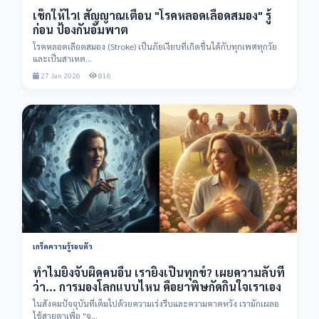
เช็กให้ไว! สัญญาณเตือน "โรคหลอดเลือดสมอง" รู้
ก่อน ป้องกันอัมพาต
โรคหลอดเลือดสมอง (Stroke) เป็นภัยเงียบที่เกิดขึ้นได้กับทุกเพศทุกวัย
และเป็นสาเหต...
27 Jan 2026
816
เกร็ดความรู้รอบตัว
ทำไมยิ่งจับผิดคนอื่น เรายิ่งเป็นทุกข์? เผยความลับที่
ว่า... การมองโลกแบบไหน คือยาพิษกัดกินใจเราเอง
ในสังคมปัจจุบันที่เต็มไปด้วยความเร่งรีบและความคาดหวัง เรามักเผลอ
ใช้สายตาเพื่อ "จ...