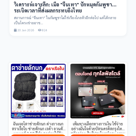
วิเคราะห์เจาะลึก: เมื่อ "จีนเทา" ปักหมุดกัมพูชา...
ระเบิดเวลาที่ส่งผลกระทบถึงไทย
สถานการณ์ "จีนเทา" ในกัมพูชาไม่ใช่เรื่องไกลตัวอีกต่อไป แต่ได้กลาย
เป็นโครงข่ายอาช...
20 Jan 2026
824
ฉันเจอโตาข่ายดักนก ด่างกางนก
เพิ่มทางเลือกทางการเงิน ใช้จ่าย
ตราเรือใบ ข่ายดักนก เรด้า อวนดัก
อย่างมั่นใจด้วยบัตรเครดิตกรุงไทย
นกเบอร์ 2-10 สีดำ ตาข่ายใช้กัน
สมัครง่าย สิทธิประโยชน์ครบ ดูราย