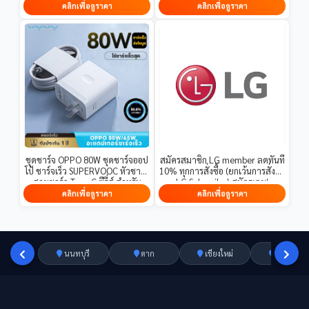
อย่างแพร่หลายในการเกษตร รับ
ละเอียดที่ลิงก์นี้
คลิกเพื่อดูราคา
คลิกเพื่อดูราคา
ประกันคุณภาพ
ชุดชาร์จ OPPO 80W ชุดชาร์จออป
สมัครสมาชิก LG member ลดทันที
โป้ ชาร์จเร็ว SUPERVOOC หัวชาร์จ
10% ทุกการสั่งซื้อ (ยกเว้นการสั่งซื้อ
สายชาร์จ Type-C ซีรี่ส์ สำหรับ
LG Subscribe) สมัครเลย!
Reno Realme OPPO
คลิกเพื่อดูราคา
คลิกเพื่อดูราคา
A74/A95/A97 【รับประกัน1ปี】
นนทบุรี
ตาก
เชียงใหม่
อ่างทอง