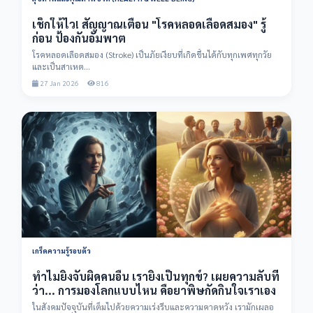
เช็กให้ไว! สัญญาณเตือน "โรคหลอดเลือดสมอง" รู้
ก่อน ป้องกันอัมพาต
โรคหลอดเลือดสมอง (Stroke) เป็นภัยเงียบที่เกิดขึ้นได้กับทุกเพศทุกวัย
และเป็นสาเหต...
27 Jan 2026
816
เกร็ดความรู้รอบตัว
ทำไมยิ่งจับผิดคนอื่น เรายิ่งเป็นทุกข์? เผยความลับที่
ว่า... การมองโลกแบบไหน คือยาพิษกัดกินใจเราเอง
ในสังคมปัจจุบันที่เต็มไปด้วยความเร่งรีบและความคาดหวัง เรามักเผลอ