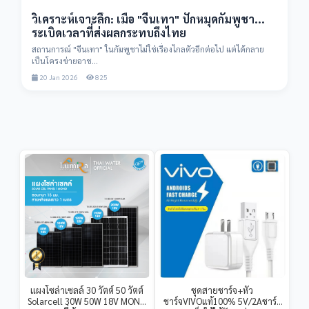
วิเคราะห์เจาะลึก: เมื่อ "จีนเทา" ปักหมุดกัมพูชา...
ระเบิดเวลาที่ส่งผลกระทบถึงไทย
สถานการณ์ "จีนเทา" ในกัมพูชาไม่ใช่เรื่องไกลตัวอีกต่อไป แต่ได้กลาย
เป็นโครงข่ายอาช...
20 Jan 2026
825
แผงโซล่าเซลล์ 30 วัตต์ 50 วัตต์
ชุดสายชาร์จ+หัว
Solarcell 30W 50W 18V MONO
ชาร์จVIVOแท้100% 5V/2Aชาร์จ