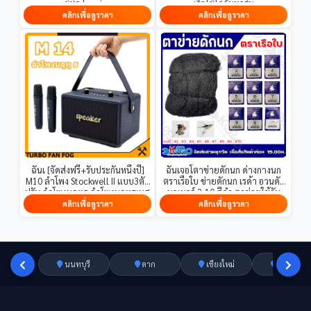
ยี่ห้อ Lumira
เร็วใช้ได้กับทุกรุ่น
คลิกเพื่อดูราคา
คลิกเพื่อดูราคา
ฉันเ [จัดส่งฟรี+รับประกันหนึ่งปี]
ฉันเจอโตาข่ายดักนก ด่างกางนก
M10 ลำโพง Stockwell II แบบ3ตัว
ตราเรือใบ ข่ายดักนก เรด้า อวนดัก
ปรับ ลำโพงบลูทูธ ลำโพงบลูทูธเบส
นกเบอร์ 2-10 สีดำ ตาข่ายใช้กัน
หนัก Bluetooth Speaker
อย่างแพร่หลายในการเกษตร รับ
คลิกเพื่อดูราคา
คลิกเพื่อดูราคา
KILBURNll ไร้สายลำโพงพกพา
ประกันคุณภาพ
นนทบุรี
ตาก
เชียงใหม่
อ่างทอง