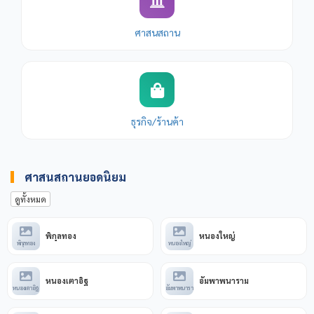
ในสมัยรัตนโกสินทร์ตอนต้น กำแพงเพชรยังคงเป็นเมืองสำคัญ
ทางการทหาร จนกระทั่งในสมัย พระบาทสมเด็จพระ
ศาสนสถาน
จุลจอมเกล้าเจ้าอยู่หัว (รัชกาลที่ 5) ได้มีการปฏิรูปการปกครอง
ส่วนภูมิภาค กำแพงเพชรจึงได้ยกฐานะขึ้นเป็นจังหวัดตามระบบ
มณฑลเทศาภิบาล
มรดกโลกและอุทยานประวัติศาสตร์
ธุรกิจ/ร้านค้า
ในปัจจุบัน อุทยานประวัติศาสตร์กำแพงเพชร ได้รับการขึ้น
ทะเบียนเป็น มรดกโลก (World Heritage) โดย UNESCO ร่วมกับ
อุทยานประวัติศาสตร์สุโขทัยและศรีสัชนาลัย เนื่องจากมีโบราณ
ศาสนสถานยอดนิยม
สถานที่โดดเด่นด้านสถาปัตยกรรมที่ใช้ "ศิลาแลง" เป็นหลัก เช่น:
ดูทั้งหมด
วัดพระแก้ว: ตั้งอยู่ใจกลางเมืองโบราณ
พิกุลทอง
หนองใหญ่
พิกุลทอง
หนองใหญ่
วัดพระนอน: ที่มีเสาศิลาแลงขนาดใหญ่ที่สุดในประเทศไทย
หนองเตาอิฐ
อัมพาพนาราม
วัดช้างล้อม: ที่มีเจดีย์ทรงระฆังล้อมรอบด้วยรูปปั้นช้าง
หนองเตาอิฐ
อัมพาพนารา