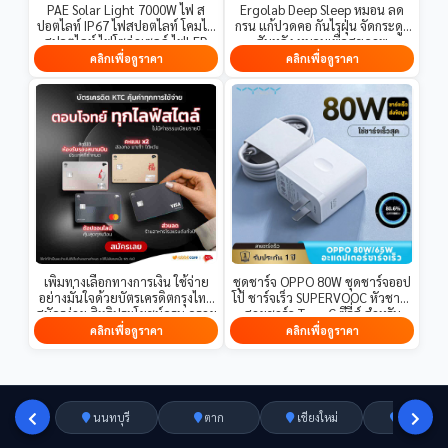
PAE Solar Light 7000W ไฟ ส
Ergolab Deep Sleep หมอน ลด
ปอตไลท์ IP67 ไฟสปอตไลท์ โคมไฟ
กรน แก้ปวดคอ กันไรฝุ่น จัดกระดูก
สปอตไลท์ ไฟโซล่าเซลล์ ไฟLED
สันหลัง หมอนเพื่อสุขภาพ
ขนาดใหญ่ ความสว่างสูง
คลิกเพื่อดูราคา
คลิกเพื่อดูราคา
เพิ่มทางเลือกทางการเงิน ใช้จ่าย
ชุดชาร์จ OPPO 80W ชุดชาร์จออป
อย่างมั่นใจด้วยบัตรเครดิตกรุงไทย
โป้ ชาร์จเร็ว SUPERVOOC หัวชาร์จ
สมัครง่าย สิทธิประโยชน์ครบ ดูราย
สายชาร์จ Type-C ซีรี่ส์ สำหรับ
ละเอียดที่ลิงก์นี้
Reno Realme OPPO
คลิกเพื่อดูราคา
คลิกเพื่อดูราคา
A74/A95/A97 【รับประกัน1ปี】
นนทบุรี
ตาก
เชียงใหม่
อ่างทอง