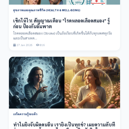
สุขภาพและคุณภาพชีวิต (HEALTH & WELL-BEING)
เช็กให้ไว! สัญญาณเตือน "โรคหลอดเลือดสมอง" รู้
ก่อน ป้องกันอัมพาต
โรคหลอดเลือดสมอง (Stroke) เป็นภัยเงียบที่เกิดขึ้นได้กับทุกเพศทุกวัย
และเป็นสาเหต...
27 Jan 2026
816
เกร็ดความรู้รอบตัว
ทำไมยิ่งจับผิดคนอื่น เรายิ่งเป็นทุกข์? เผยความลับที่