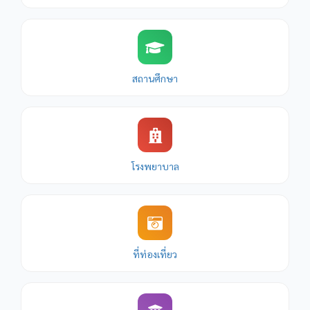
สำคัญคือ "วัดพระบรมธาตุนครชุม"
เมืองชากังราว: ตั้งอยู่ฝั่งตะวันออก (ฝั่งตัวเมืองปัจจุบัน) มีการ
สร้างกำแพงเมืองที่แข็งแกร่งด้วยศิลาแลง จนเป็นที่มาของชื่อ
"กำแพงเพชร" ซึ่งหมายถึงกำแพงที่แข็งแกร่งดั่งเพชร
สถานศึกษา
ในสมัย พระมหาธรรมราชาที่ 1 (พญาลิไท) ทรงสถาปนา
พระบรมธาตุและปลูกต้นพระศรีมหาโพธิ์ที่เมืองนครชุม ทำให้
เมืองนี้กลายเป็นศูนย์กลางพุทธศาสนาที่สำคัญ
โรงพยาบาล
3. สมัยอยุธยา
เมื่อสุโขทัยเสื่อมอำนาจลง กำแพงเพชรจึงตกอยู่ภายใต้อิทธิพล
ของอาณาจักรอยุธยา โดยทำหน้าที่เป็น "เมืองหน้าด่าน" ทาง
ตอนเหนือ เพื่อสกัดกั้นกองทัพพม่าที่มักจะยกทัพมาตามเส้น
ทางนี้ เนื่องจากชัยภูมิของเมืองมีกำแพงศิลาแลงที่หนาแน่นและ
ที่ท่องเที่ยว
มั่นคงมาก
4. สมัยรัตนโกสินทร์