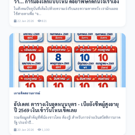
ว่า... การมองโลกแบบไหน คือยาพิษกัดกินใจเราเอง
ในสังคมปัจจุบันที่เต็มไปด้วยความเร่งรีบและความคาดหวัง เรามักเผลอ
ใช้สายตาเพื่อ "จ...
22 Jan 2026
821
เกาะติดสถานการณ์
อัปเดต! ตารางเงินอุดหนุนบุตร - เบี้ยยังชีพผู้สูงอายุ
ปี 2569 เงินเข้าวันไหนเช็คเลย
รวมข้อมูลสำคัญที่พี่น้องชาวไทย ต้องรู้! สำหรับการจ่ายเงินสวัสดิการภาค
รัฐ ประจำปี...
20 Jan 2026
1,100