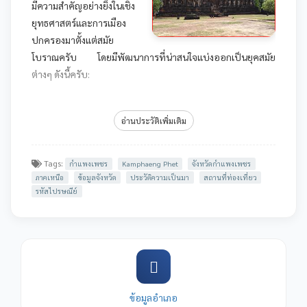
มีความสำคัญอย่างยิ่งในเชิง
ยุทธศาสตร์และการเมือง
ปกครองมาตั้งแต่สมัย
โบราณครับ โดยมีพัฒนาการที่น่าสนใจแบ่งออกเป็นยุคสมัย
ต่างๆ ดังนี้ครับ:
1. สมัยก่อนประวัติศาสตร์และยุคเริ่มแรก
อ่านประวัติเพิ่มเติม
จากการขุดค้นทางโบราณคดี พบหลักฐานการตั้งถิ่นฐานของ
มนุษย์ตั้งแต่สมัยก่อนประวัติศาสตร์ในบริเวณลุ่มแม่น้ำปิง เช่น
ขวานหินขัดและเครื่องปั้นดินเผา ซึ่งแสดงให้เห็นว่าพื้นที่นี้มี
Tags:
กำแพงเพชร
Kamphaeng Phet
จังหวัดกำแพงเพชร
ความอุดมสมบูรณ์มาอย่างยาวนาน
ภาคเหนือ
ข้อมูลจังหวัด
ประวัติความเป็นมา
สถานที่ท่องเที่ยว
รหัสไปรษณีย์
2. สมัยสุโขทัย (ยุคทองของกำแพงเพชร)
กำแพงเพชรมีฐานะเป็น "เมืองลูกหลวง" ของอาณาจักรสุโขทัย
โดยมีชื่อเดิมที่ปรากฏในหลักฐานว่า "เมืองชากังราว" และ "เมือง
นครชุม"
เมืองนครชุม: ตั้งอยู่ฝั่งตะวันตกของแม่น้ำปิง มีโบราณสถานที่
ข้อมูลอำเภอ