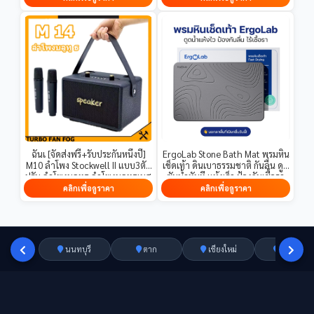
ฉันเ [จัดส่งฟรี+รับประกันหนึ่งปี]
ErgoLab Stone Bath Mat พรมหิน
M10 ลำโพง Stockwell II แบบ3ตัว
เช็ดเท้า ดินเบาธรรมชาติ กันลื่น ดูด
ปรับ ลำโพงบลูทูธ ลำโพงบลูทูธเบส
ซับน้ำทันที แห้งเร็ว ป้องกันเชื้อรา
หนัก Bluetooth Speaker
ทำความสะอาดง่าย
คลิกเพื่อดูราคา
คลิกเพื่อดูราคา
KILBURNll ไร้สายลำโพงพกพา
นนทบุรี
ตาก
เชียงใหม่
อ่างทอง