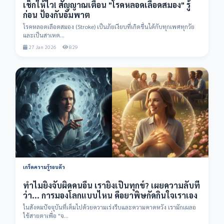
เช็กให้ไว! สัญญาณเตือน "โรคหลอดเลือดสมอง" รู้
ก่อน ป้องกันอัมพาต
โรคหลอดเลือดสมอง (Stroke) เป็นภัยเงียบที่เกิดขึ้นได้กับทุกเพศทุกวัย
และเป็นสาเหต...
27 Jan 2026
829
เกร็ดความรู้รอบตัว
ทำไมยิ่งจับผิดคนอื่น เรายิ่งเป็นทุกข์? เผยความลับที่
ว่า... การมองโลกแบบไหน คือยาพิษกัดกินใจเราเอง
ในสังคมปัจจุบันที่เต็มไปด้วยความเร่งรีบและความคาดหวัง เรามักเผลอ
ใช้สายตาเพื่อ "จ...