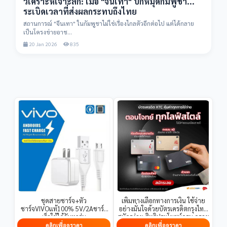
วิเคราะห์เจาะลึก: เมื่อ "จีนเทา" ปักหมุดกัมพูชา...
ระเบิดเวลาที่ส่งผลกระทบถึงไทย
สถานการณ์ "จีนเทา" ในกัมพูชาไม่ใช่เรื่องไกลตัวอีกต่อไป แต่ได้กลาย
เป็นโครงข่ายอาช...
20 Jan 2026
835
ชุดสายชาร์จ+หัว
เพิ่มทางเลือกทางการเงิน ใช้จ่าย
ชาร์จVIVOแท้100% 5V/2Aชาร์จ
อย่างมั่นใจด้วยบัตรเครดิตกรุงไทย
เร็วใช้ได้กับทุกรุ่น
สมัครง่าย สิทธิประโยชน์ครบ ดูราย
ละเอียดที่ลิงก์นี้
คลิกเพื่อดูราคา
คลิกเพื่อดูราคา