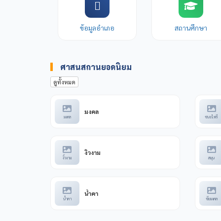
ข้อมูลอำเภอ
สถานศึกษา
ศาสนสถานยอดนิยม
ดูทั้งหมด
มงคล
มงคล
ชนะไพรี
งิ้วงาม
งิ้วงาม
สมุน
น้ำคา
น้ำคา
ชัยมงคล