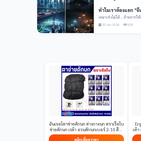
ทำไมเราต้องแยก "จ
เหมาเข่งไม่ได้... ถ้าอยากให้เศรษฐกิจไท
ทางทีมงาน T...
20 Jan 2026
929
ฉันเจอโตาข่ายดักนก ด่างกางนก ตราเรือใบ
Er
ข่ายดักนก เรด้า อวนดักนกเบอร์ 2-10 สีดำ
เท้า
ตาข่ายใช้กันอย่างแพร่หลายในการเกษตร
คลิกเพื่อดูราคา
รับประกันคุณภาพ