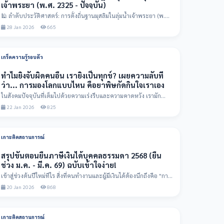
เจ้าพระยา (พ.ศ. 2325 - ปัจจุบัน)
🕌 ลำดับประวัติศาสตร์: การตั้งถิ่นฐานมุสลิมในลุ่มน้ำเจ้าพระยา (พ.ศ.
2325 - ปัจจุบ...
28 Jan 2026
665
เกร็ดความรู้รอบตัว
ทำไมยิ่งจับผิดคนอื่น เรายิ่งเป็นทุกข์? เผยความลับที่
ว่า... การมองโลกแบบไหน คือยาพิษกัดกินใจเราเอง
ในสังคมปัจจุบันที่เต็มไปด้วยความเร่งรีบและความคาดหวัง เรามัก
เผลอใช้สายตาเพื่อ "จ...
22 Jan 2026
825
เกาะติดสถานการณ์
สรุปขั้นตอนยื่นภาษีเงินได้บุคคลธรรมดา 2568 (ยื่น
ช่วง ม.ค. - มี.ค. 69) ฉบับเข้าใจง่าย!
เข้าสู่ช่วงต้นปีใหม่ทีไร สิ่งที่คนทำงานและผู้มีเงินได้ต้องนึกถึงคือ "การ
ยื่นภาษี...
20 Jan 2026
868
เกาะติดสถานการณ์