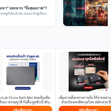
ีนเทา" ออกจาก "จีนคุณภาพ"?
ยไปต่อ ก่อนจะเข้าสู่เนื้อหา
goLab Stone Bath Mat พรมหินเช็ด
เพิ่มทางเลือกทางการเงิน ใช้จ่ายอย่างม
 ดินเบาธรรมชาติ กันลื่น ดูดซับน้ำทันที
ด้วยบัตรเครดิตกรุงไทย สมัครง่าย สิ
แห้งเร็ว ป้องกันเชื้อรา ทำความสะอาดง่าย
ประโยชน์ครบ ดูรายละเอียดที่ลิงก์น
คลิกเพื่อดูราคา
คลิกเพื่อดูราคา