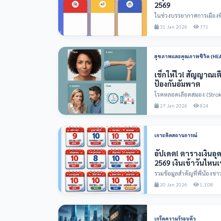
2569
ในช่วงบรรยากาศการเมืองที่เ
ความสับสนหรือทำลาย...
31 Jan 2026
771
สุขภาพและคุณภาพชีวิต (HE
เช็กให้ไว! สัญญาณเต
ป้องกันอัมพาต
โรคหลอดเลือดสมอง (Stroke) 
และเป็นสาเหต...
27 Jan 2026
824
เกาะติดสถานการณ์
อัปเดต! ตารางเงินอุดหน
2569 เงินเข้าวันไหนเ
รวมข้อมูลสำคัญที่พี่น้องชา
ภาครัฐ ประจำปี...
20 Jan 2026
1,108
เกร็ดความรู้รอบตัว