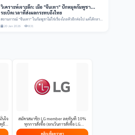
วิเคราะห์เจาะลึก: เมื่อ "จีนเทา" ปักหมุดกัมพูชา...
ระเบิดเวลาที่ส่งผลกระทบถึงไทย
สถานการณ์ "จีนเทา" ในกัมพูชาไม่ใช่เรื่องไกลตัวอีกต่อไป แต่ได้กลาย
เป็นโครงข่ายอาช...
20 Jan 2026
831
ั่นใจ
สมัครสมาชิก LG member ลดทันที 10%
ทธิ
ทุกการสั่งซื้อ (ยกเว้นการสั่งซื้อ LG
ี้
Subscribe) สมัครเลย!
คลิกเพื่อดูราคา