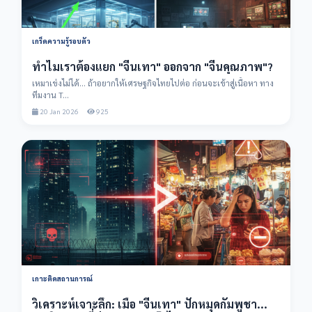
เกร็ดความรู้รอบตัว
ทำไมเราต้องแยก "จีนเทา" ออกจาก "จีนคุณภาพ"?
เหมาเข่งไม่ได้... ถ้าอยากให้เศรษฐกิจไทยไปต่อ ก่อนจะเข้าสู่เนื้อหา ทาง
ทีมงาน T...
20 Jan 2026
925
เกาะติดสถานการณ์
วิเคราะห์เจาะลึก: เมื่อ "จีนเทา" ปักหมุดกัมพูชา...