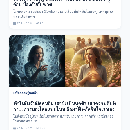
ก่อน ป้องกันอัมพาต
โรคหลอดเลือดสมอง (Stroke) เป็นภัยเงียบที่เกิดขึ้นได้กับทุกเพศทุกวัย
และเป็นสาเหต...
27 Jan 2026
821
เกร็ดความรู้รอบตัว
ทำไมยิ่งจับผิดคนอื่น เรายิ่งเป็นทุกข์? เผยความลับที่
ว่า... การมองโลกแบบไหน คือยาพิษกัดกินใจเราเอง
ในสังคมปัจจุบันที่เต็มไปด้วยความเร่งรีบและความคาดหวัง เรามักเผลอ
ใช้สายตาเพื่อ "จ...
22 Jan 2026
823