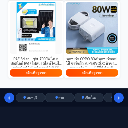
PAE Solar Light 7000W ไฟ ส
ชุดชาร์จ OPPO 80W ชุดชาร์จออป
ปอตไลท์ IP67 ไฟสปอตไลท์ โคมไฟ
โป้ ชาร์จเร็ว SUPERVOOC หัวชาร์จ
สปอตไลท์ ไฟโซล่าเซลล์ ไฟLED
สายชาร์จ Type-C ซีรี่ส์ สำหรับ
ขนาดใหญ่ ความสว่างสูง
Reno Realme OPPO
คลิกเพื่อดูราคา
คลิกเพื่อดูราคา
A74/A95/A97 【รับประกัน1ปี】
นนทบุรี
ตาก
เชียงใหม่
อ่างทอง