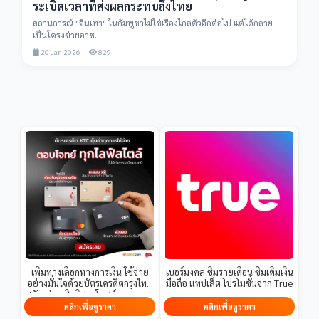
ระเบิดเวลาที่ส่งผลกระทบถึงไทย
สถานการณ์ "จีนเทา" ในกัมพูชาไม่ใช่เรื่องไกลตัวอีกต่อไป แต่ได้กลาย
เป็นโครงข่ายอาช...
20 Jan 2026
829
เพิ่มทางเลือกทางการเงิน ใช้จ่าย
เบอร์มงคล ซิมรายเดือน ซิมเติมเงิน
อย่างมั่นใจด้วยบัตรเครดิตกรุงไทย
มือถือ แทปเล็ต โปรโมชั่นจาก True
สมัครง่าย สิทธิประโยชน์ครบ ดูราย
ละเอียดที่ลิงก์นี้
คลิกเพื่อดูราคา
คลิกเพื่อดูราคา