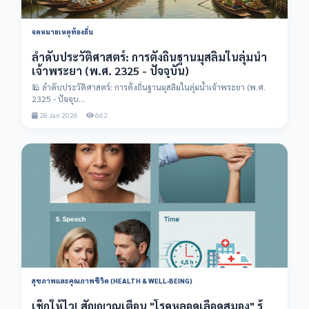
จดหมายเหตุท้องถิ่น
ลำดับประวัติศาสตร์: การตั้งถิ่นฐานมุสลิมในลุ่มน้ำ
เจ้าพระยา (พ.ศ. 2325 - ปัจจุบัน)
🕌 ลำดับประวัติศาสตร์: การตั้งถิ่นฐานมุสลิมในลุ่มน้ำเจ้าพระยา (พ.ศ.
2325 - ปัจจุบ...
28 Jan 2026
662
สุขภาพและคุณภาพชีวิต (HEALTH & WELL-BEING)
เช็กให้ไว! สัญญาณเตือน "โรคหลอดเลือดสมอง" รู้