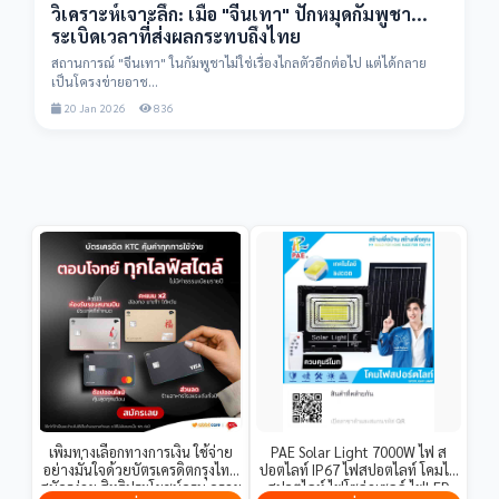
วิเคราะห์เจาะลึก: เมื่อ "จีนเทา" ปักหมุดกัมพูชา...
ระเบิดเวลาที่ส่งผลกระทบถึงไทย
สถานการณ์ "จีนเทา" ในกัมพูชาไม่ใช่เรื่องไกลตัวอีกต่อไป แต่ได้กลาย
เป็นโครงข่ายอาช...
20 Jan 2026
836
เพิ่มทางเลือกทางการเงิน ใช้จ่าย
PAE Solar Light 7000W ไฟ ส
อย่างมั่นใจด้วยบัตรเครดิตกรุงไทย
ปอตไลท์ IP67 ไฟสปอตไลท์ โคมไฟ
สมัครง่าย สิทธิประโยชน์ครบ ดูราย
สปอตไลท์ ไฟโซล่าเซลล์ ไฟLED