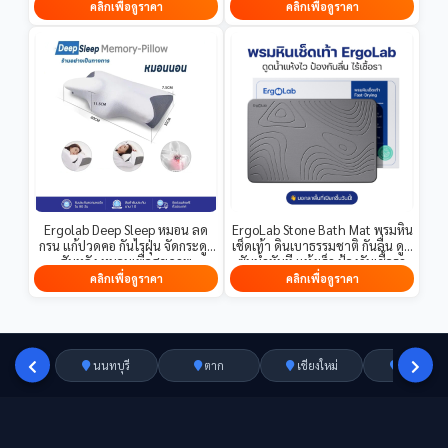
ละเอียดที่ลิงก์นี้
ขนาดใหญ่ ความสว่างสูง
คลิกเพื่อดูราคา
คลิกเพื่อดูราคา
Ergolab Deep Sleep หมอน ลด
ErgoLab Stone Bath Mat พรมหิน
กรน แก้ปวดคอ กันไรฝุ่น จัดกระดูก
เช็ดเท้า ดินเบาธรรมชาติ กันลื่น ดูด
สันหลัง หมอนเพื่อสุขภาพ
ซับน้ำทันที แห้งเร็ว ป้องกันเชื้อรา
ทำความสะอาดง่าย
คลิกเพื่อดูราคา
คลิกเพื่อดูราคา
นนทบุรี
ตาก
เชียงใหม่
อ่างทอง