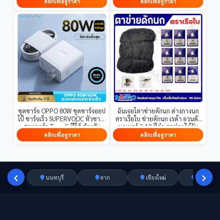
ขนาดใหญ่ ความสว่างสูง
ละเอียดที่ลิงก์นี้
คลิกเพื่อดูราคา
คลิกเพื่อดูราคา
ชุดชาร์จ OPPO 80W ชุดชาร์จออป
ฉันเจอโตาข่ายดักนก ด่างกางนก
โป้ ชาร์จเร็ว SUPERVOOC หัวชาร์จ
ตราเรือใบ ข่ายดักนก เรด้า อวนดัก
สายชาร์จ Type-C ซีรี่ส์ สำหรับ
นกเบอร์ 2-10 สีดำ ตาข่ายใช้กัน
Reno Realme OPPO
อย่างแพร่หลายในการเกษตร รับ
คลิกเพื่อดูราคา
คลิกเพื่อดูราคา
A74/A95/A97 【รับประกัน1ปี】
ประกันคุณภาพ
นนทบุรี
ตาก
เชียงใหม่
อ่างทอง