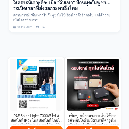
วิเคราะห์เจาะลึก: เมื่อ "จีนเทา" ปักหมุดกัมพูชา...
ระเบิดเวลาที่ส่งผลกระทบถึงไทย
สถานการณ์ "จีนเทา" ในกัมพูชาไม่ใช่เรื่องไกลตัวอีกต่อไป แต่ได้กลาย
เป็นโครงข่ายอาช...
20 Jan 2026
824
PAE Solar Light 7000W ไฟ ส
เพิ่มทางเลือกทางการเงิน ใช้จ่าย
ปอตไลท์ IP67 ไฟสปอตไลท์ โคมไฟ
อย่างมั่นใจด้วยบัตรเครดิตกรุงไทย
สปอตไลท์ ไฟโซล่าเซลล์ ไฟLED
สมัครง่าย สิทธิประโยชน์ครบ ดูราย