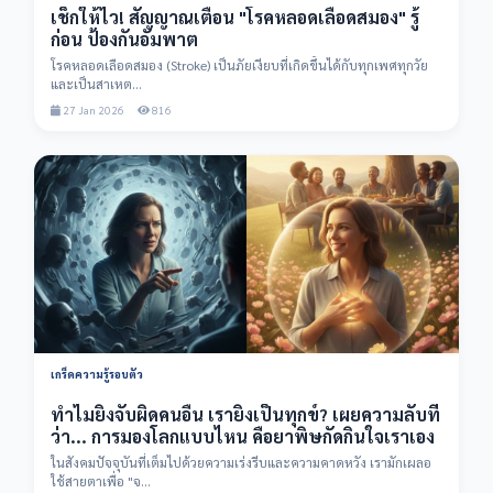
เช็กให้ไว! สัญญาณเตือน "โรคหลอดเลือดสมอง" รู้
ก่อน ป้องกันอัมพาต
โรคหลอดเลือดสมอง (Stroke) เป็นภัยเงียบที่เกิดขึ้นได้กับทุกเพศทุกวัย
และเป็นสาเหต...
27 Jan 2026
816
เกร็ดความรู้รอบตัว
ทำไมยิ่งจับผิดคนอื่น เรายิ่งเป็นทุกข์? เผยความลับที่
ว่า... การมองโลกแบบไหน คือยาพิษกัดกินใจเราเอง
ในสังคมปัจจุบันที่เต็มไปด้วยความเร่งรีบและความคาดหวัง เรามักเผลอ
ใช้สายตาเพื่อ "จ...