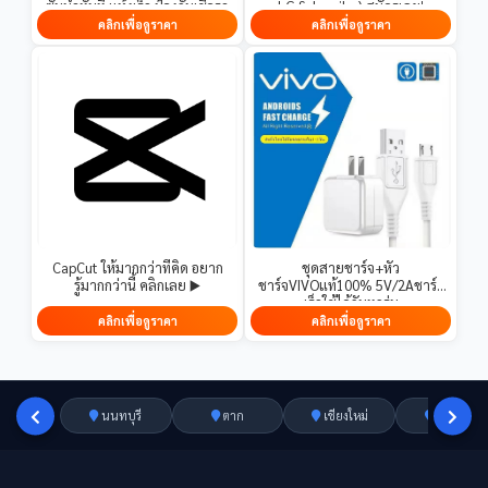
ซับน้ำทันที แห้งเร็ว ป้องกันเชื้อรา
LG Subscribe) สมัครเลย!
ทำความสะอาดง่าย
คลิกเพื่อดูราคา
คลิกเพื่อดูราคา
CapCut ให้มากกว่าที่คิด อยาก
ชุดสายชาร์จ+หัว
รู้มากกว่านี้ คลิกเลย ▶️
ชาร์จVIVOแท้100% 5V/2Aชาร์จ
เร็วใช้ได้กับทุกรุ่น
คลิกเพื่อดูราคา
คลิกเพื่อดูราคา
นนทบุรี
ตาก
เชียงใหม่
อ่างทอง