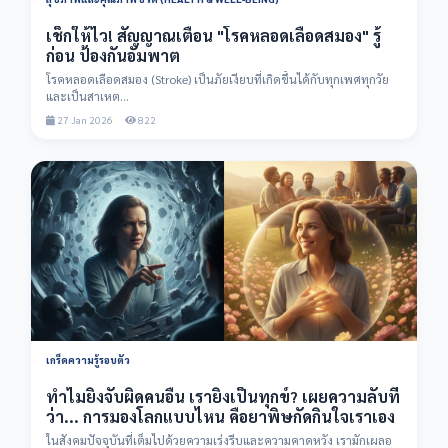
เช็กให้ไว! สัญญาณเตือน "โรคหลอดเลือดสมอง" รู้
ก่อน ป้องกันอัมพาต
โรคหลอดเลือดสมอง (Stroke) เป็นภัยเงียบที่เกิดขึ้นได้กับทุกเพศทุกวัย
และเป็นสาเหต...
27 Jan 2026
822
เกร็ดความรู้รอบตัว
ทำไมยิ่งจับผิดคนอื่น เรายิ่งเป็นทุกข์? เผยความลับที่
ว่า... การมองโลกแบบไหน คือยาพิษกัดกินใจเราเอง
ในสังคมปัจจุบันที่เต็มไปด้วยความเร่งรีบและความคาดหวัง เรามักเผลอ