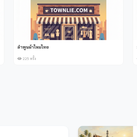
กลุ่มทอผ้าฝ้ายบ้านดอนหลวง
133 ครั้ง