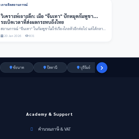
เกาะติดสถานการณ์
วิเคราะห์เจาะลึก: เมื่อ "จีนเทา" ปักหมุดกัมพูชา...
ระเบิดเวลาที่ส่งผลกระทบถึงไทย
สถานการณ์ "จีนเทา" ในกัมพูชาไม่ใช่เรื่องไกลตัวอีกต่อไป แต่ได้กลาย
เป็นโครงข่ายอาช...
20 Jan 2026
831
ชัยนาท
ปัตตานี
บุรีรัมย์
ราชบุรี
Academy & Support
คำนวณภาษี & VAT