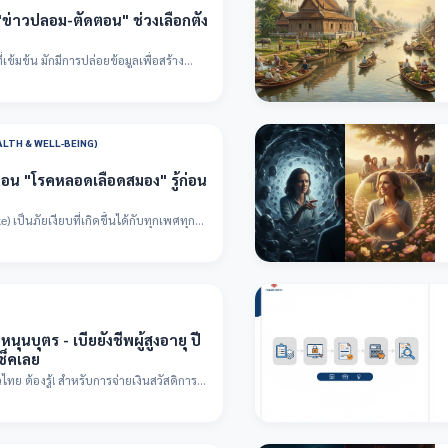
อ "ข่าวปลอม-ตัดตอน" ช่วงเลือกตั้ง
ข้มข้น มักมีการปล่อยข้อมูลเพื่อสร้าง
ALTH & WELL-BEING)
ือน "โรคหลอดเลือดสมอง" รู้ก่อน
เป็นภัยเงียบที่เกิดขึ้นได้กับทุกเพศทุกวัย
ุนบุตร - เบี้ยยังชีพผู้สูงอายุ ปี
ช็คเลย
วไทย ต้องรู้! สำหรับการจ่ายเงินสวัสดิการ