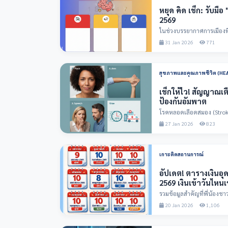
หยุด คิด เช็ก: รับมื
2569
ในช่วงบรรยากาศการเมืองที่เ
ความสับสนหรือทำลาย...
31 Jan 2026
771
สุขภาพและคุณภาพชีวิต (HE
เช็กให้ไว! สัญญาณเต
ป้องกันอัมพาต
โรคหลอดเลือดสมอง (Stroke) 
และเป็นสาเหต...
27 Jan 2026
823
เกาะติดสถานการณ์
อัปเดต! ตารางเงินอุดหน
2569 เงินเข้าวันไหนเ
รวมข้อมูลสำคัญที่พี่น้องชา
ภาครัฐ ประจำปี...
20 Jan 2026
1,106