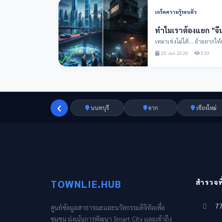
เกร็ดความรู้รอบตัว
ทำไมเราต้องแยก "จ
เหมาเข่งไม่ได้... ถ้าอยากให้เศรษฐกิจไท
ทางทีมงาน T...
20 Jan 2026
929
นนทบุรี
ตาก
เชียงใหม่
TOWNLIE.HUB
สำรวจพื้
77
ศูนย์ข้อมูลสาธารณะและนวัตกรรมดิจิทัลเพื่อ
ชุมชน มุ่งเน้นการพัฒนา Smart City และเข้าถึง