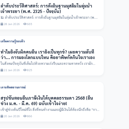
ลำดับประวัติศาสตร์: การตั้งถิ่นฐานมุสลิมในลุ่มน้ำ
เจ้าพระยา (พ.ศ. 2325 - ปัจจุบัน)
🕌 ลำดับประวัติศาสตร์: การตั้งถิ่นฐานมุสลิมในลุ่มน้ำเจ้าพระยา (พ.ศ.
2325 - ปัจจุบ...
28 Jan 2026
665
เกร็ดความรู้รอบตัว
ทำไมยิ่งจับผิดคนอื่น เรายิ่งเป็นทุกข์? เผยความลับที่
ว่า... การมองโลกแบบไหน คือยาพิษกัดกินใจเราเอง
ในสังคมปัจจุบันที่เต็มไปด้วยความเร่งรีบและความคาดหวัง เรามัก
เผลอใช้สายตาเพื่อ "จ...
22 Jan 2026
825
เกาะติดสถานการณ์
สรุปขั้นตอนยื่นภาษีเงินได้บุคคลธรรมดา 2568 (ยื่น
ช่วง ม.ค. - มี.ค. 69) ฉบับเข้าใจง่าย!
เข้าสู่ช่วงต้นปีใหม่ทีไร สิ่งที่คนทำงานและผู้มีเงินได้ต้องนึกถึงคือ "การ
ยื่นภาษี...
20 Jan 2026
866