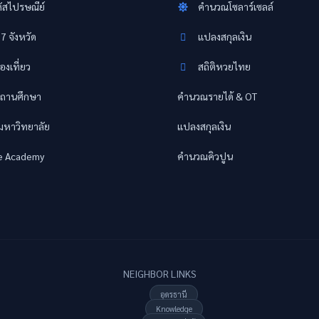
ัสไปรษณีย์
คำนวณโซลาร์เซลล์
77 จังหวัด
แปลงสกุลเงิน
องเที่ยว
สถิติหวยไทย
ถานศึกษา
คำนวณรายได้ & OT
อมหาวิทยาลัย
แปลงสกุลเงิน
e Academy
คำนวณคิวปูน
NEIGHBOR LINKS
อุดรธานี
Knowledge