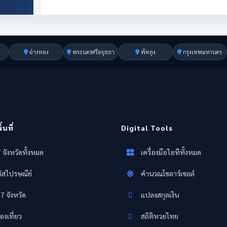
อ่างทอง
พระนครศรีอยุธยา
พัทลุง
กรุงเทพมหานคร
นที่
Digital Tools
 จังหวัดทั้งหมด
เครื่องมือไอทีทั้งหมด
ัสไปรษณีย์
คำนวณโซลาร์เซลล์
77 จังหวัด
แปลงสกุลเงิน
องเที่ยว
สถิติหวยไทย