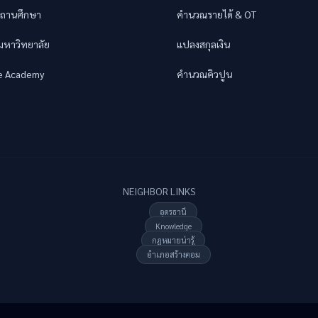
ถานศึกษา
คำนวณรายได้ & OT
อมหาวิทยาลัย
แปลงสกุลเงิน
e Academy
คำนวณคิวปูน
NEIGHBOR LINKS
อุดรธานี
Knowledge
กฏหมายน่ารู้
อำเภอสร้างคอม