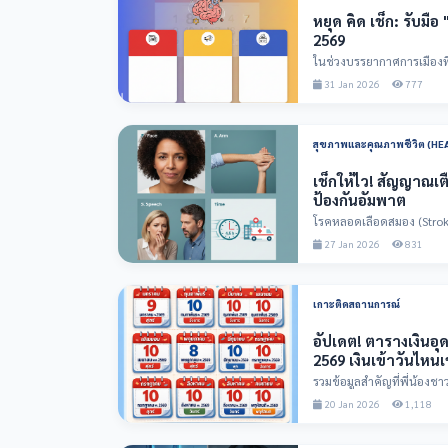
หยุด คิด เช็ก: รับมื
2569
ในช่วงบรรยากาศการเมืองที่เ
ความสับสนหรือทำลาย...
31 Jan 2026
777
สุขภาพและคุณภาพชีวิต (HE
เช็กให้ไว! สัญญาณเต
ป้องกันอัมพาต
โรคหลอดเลือดสมอง (Stroke) 
และเป็นสาเหต...
27 Jan 2026
831
เกาะติดสถานการณ์
อัปเดต! ตารางเงินอุดหน
2569 เงินเข้าวันไหนเ
รวมข้อมูลสำคัญที่พี่น้องชา
ภาครัฐ ประจำปี...
20 Jan 2026
1,118