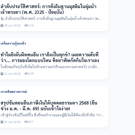
ลำดับประวัติศาสตร์: การตั้งถิ่นฐานมุสลิมในลุ่มน้ำ
เจ้าพระยา (พ.ศ. 2325 - ปัจจุบัน)
🕌 ลำดับประวัติศาสตร์: การตั้งถิ่นฐานมุสลิมในลุ่มน้ำเจ้าพระยา (พ.ศ.
2325 - ปัจจุบ...
28 Jan 2026
674
เกร็ดความรู้รอบตัว
ทำไมยิ่งจับผิดคนอื่น เรายิ่งเป็นทุกข์? เผยความลับที่
ว่า... การมองโลกแบบไหน คือยาพิษกัดกินใจเราเอง
ในสังคมปัจจุบันที่เต็มไปด้วยความเร่งรีบและความคาดหวัง เรามัก
เผลอใช้สายตาเพื่อ "จ...
22 Jan 2026
835
เกาะติดสถานการณ์
สรุปขั้นตอนยื่นภาษีเงินได้บุคคลธรรมดา 2568 (ยื่น
ช่วง ม.ค. - มี.ค. 69) ฉบับเข้าใจง่าย!
เข้าสู่ช่วงต้นปีใหม่ทีไร สิ่งที่คนทำงานและผู้มีเงินได้ต้องนึกถึงคือ "การ
ยื่นภาษี...
20 Jan 2026
877