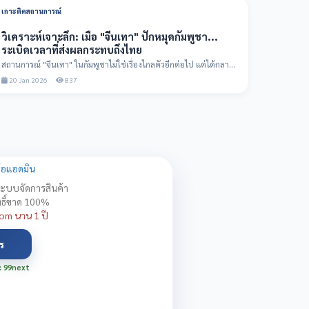
เกาะติดสถานการณ์
วิเคราะห์เจาะลึก: เมื่อ "จีนเทา" ปักหมุดกัมพูชา...
ระเบิดเวลาที่ส่งผลกระทบถึงไทย
สถานการณ์ "จีนเทา" ในกัมพูชาไม่ใช่เรื่องไกลตัวอีกต่อไป แต่ได้กลาย
เป็นโครงข่ายอาช...
20 Jan 2026
837
งง้อแอดมิน
 ระบบจัดการสินค้า
ทธิ์ขาด 100%
om นาน 1 ปี
ร
: 99next