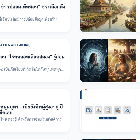
อ "ข่าวปลอม-ตัดตอน" ช่วงเลือกตั้ง
ข้มข้น มักมีการปล่อยข้อมูลเพื่อสร้าง
ALTH & WELL-BEING)
ือน "โรคหลอดเลือดสมอง" รู้ก่อน
เป็นภัยเงียบที่เกิดขึ้นได้กับทุกเพศทุกวัย
ุนบุตร - เบี้ยยังชีพผู้สูงอายุ ปี
ช็คเลย
วไทย ต้องรู้! สำหรับการจ่ายเงินสวัสดิการ