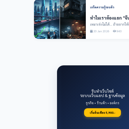
เกร็ดความรู้รอบตัว
ทำไมเราต้องแยก "จ
เหมาเข่งไม่ได้... ถ้าอยากให้เศรษฐกิจไท
ทางทีมงาน T...
20 Jan 2026
940
รับทำเว็บไซต์
ระบบเว็บแอป & ฐานข้อมูล
ธุรกิจ • ร้านค้า • องค์กร
เริ่มต้นเพียง 5,900.-