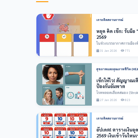
เกาะติดสถานการณ์
หยุด คิด เช็ก: รับมื
2569
ในช่วงบรรยากาศการเมืองที่เ
ความสับสนหรือทำลาย...
31 Jan 2026
771
สุขภาพและคุณภาพชีวิต (HE
เช็กให้ไว! สัญญาณเต
ป้องกันอัมพาต
โรคหลอดเลือดสมอง (Stroke) 
และเป็นสาเหต...
27 Jan 2026
823
เกาะติดสถานการณ์
อัปเดต! ตารางเงินอุดหน
2569 เงินเข้าวันไหนเ