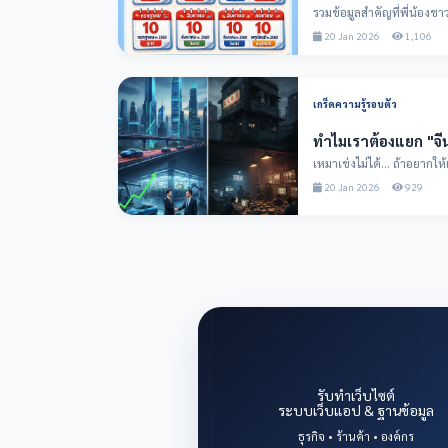
รวมข้อมูลสำคัญที่พี่น้องชา
ภาครัฐ ประจำปี...
20 Jan 2026
1,106
เกร็ดความรู้รอบตัว
ทำไมเราต้องแยก "จ
เหมาเข่งไม่ได้... ถ้าอยากให้เศรษฐกิจไท
ทางทีมงาน T...
20 Jan 2026
929
รับทำเว็บไซต์
ระบบเว็บแอป & ฐานข้อมูล
ธุรกิจ • ร้านค้า • องค์กร