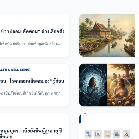
อ "ข่าวปลอม-ตัดตอน" ช่วงเลือกตั้ง
ข้มข้น มักมีการปล่อยข้อมูลเพื่อสร้าง
ALTH & WELL-BEING)
ือน "โรคหลอดเลือดสมอง" รู้ก่อน
เป็นภัยเงียบที่เกิดขึ้นได้กับทุกเพศทุกวัย
ุนบุตร - เบี้ยยังชีพผู้สูงอายุ ปี
ช็คเลย