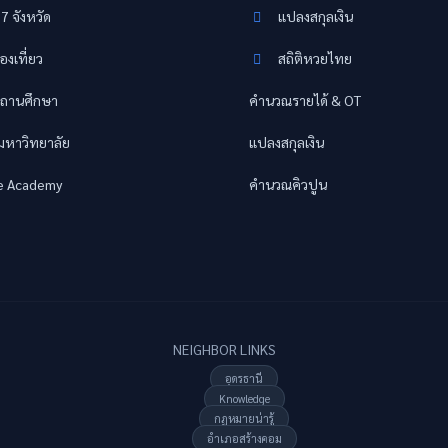
77 จังหวัด
แปลงสกุลเงิน
องเที่ยว
สถิติหวยไทย
ถานศึกษา
คำนวณรายได้ & OT
อมหาวิทยาลัย
แปลงสกุลเงิน
e Academy
คำนวณคิวปูน
NEIGHBOR LINKS
อุดรธานี
Knowledge
กฏหมายน่ารู้
อำเภอสร้างคอม