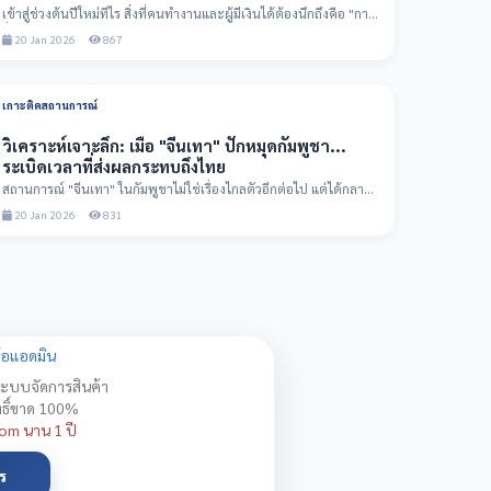
เข้าสู่ช่วงต้นปีใหม่ทีไร สิ่งที่คนทำงานและผู้มีเงินได้ต้องนึกถึงคือ "การ
ยื่นภาษี...
20 Jan 2026
867
เกาะติดสถานการณ์
วิเคราะห์เจาะลึก: เมื่อ "จีนเทา" ปักหมุดกัมพูชา...
ระเบิดเวลาที่ส่งผลกระทบถึงไทย
สถานการณ์ "จีนเทา" ในกัมพูชาไม่ใช่เรื่องไกลตัวอีกต่อไป แต่ได้กลาย
เป็นโครงข่ายอาช...
20 Jan 2026
831
งง้อแอดมิน
 ระบบจัดการสินค้า
ทธิ์ขาด 100%
om นาน 1 ปี
ร