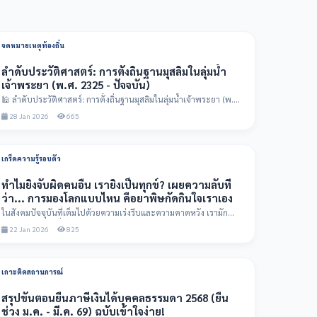
จดหมายเหตุท้องถิ่น
ลำดับประวัติศาสตร์: การตั้งถิ่นฐานมุสลิมในลุ่มน้ำ
เจ้าพระยา (พ.ศ. 2325 - ปัจจุบัน)
🕌 ลำดับประวัติศาสตร์: การตั้งถิ่นฐานมุสลิมในลุ่มน้ำเจ้าพระยา (พ.ศ.
2325 - ปัจจุบ...
28 Jan 2026
665
เกร็ดความรู้รอบตัว
ทำไมยิ่งจับผิดคนอื่น เรายิ่งเป็นทุกข์? เผยความลับที่
ว่า... การมองโลกแบบไหน คือยาพิษกัดกินใจเราเอง
ในสังคมปัจจุบันที่เต็มไปด้วยความเร่งรีบและความคาดหวัง เรามัก
เผลอใช้สายตาเพื่อ "จ...
22 Jan 2026
825
เกาะติดสถานการณ์
สรุปขั้นตอนยื่นภาษีเงินได้บุคคลธรรมดา 2568 (ยื่น
ช่วง ม.ค. - มี.ค. 69) ฉบับเข้าใจง่าย!