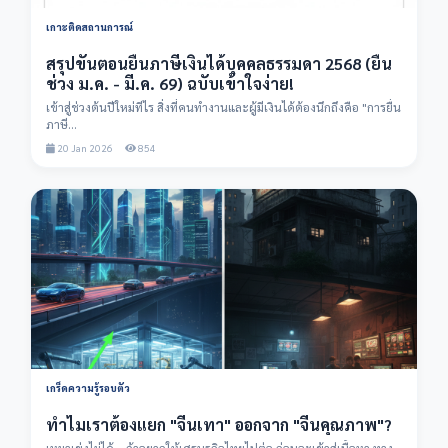
เกาะติดสถานการณ์
สรุปขั้นตอนยื่นภาษีเงินได้บุคคลธรรมดา 2568 (ยื่น
ช่วง ม.ค. - มี.ค. 69) ฉบับเข้าใจง่าย!
เข้าสู่ช่วงต้นปีใหม่ทีไร สิ่งที่คนทำงานและผู้มีเงินได้ต้องนึกถึงคือ "การยื่น
ภาษี...
20 Jan 2026
854
เกร็ดความรู้รอบตัว
ทำไมเราต้องแยก "จีนเทา" ออกจาก "จีนคุณภาพ"?
เหมาเข่งไม่ได้... ถ้าอยากให้เศรษฐกิจไทยไปต่อ ก่อนจะเข้าสู่เนื้อหา ทาง