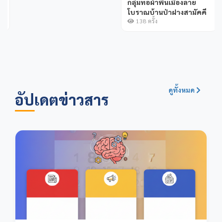
กลุ่มทอผ้าพื้นเมืองลาย
โบราณบ้านป่าฝางสามัคคี
138 ครั้ง
ดูทั้งหมด
อัปเดตข่าวสาร